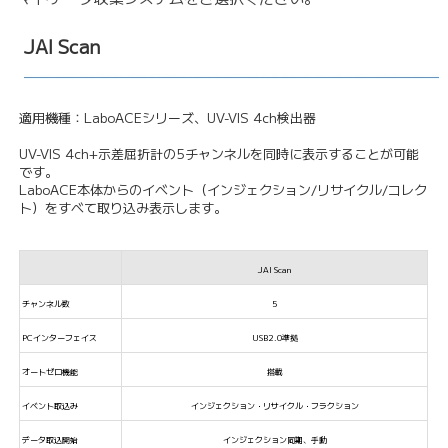
JAI Scan
適用機種：LaboACEシリーズ、UV-VIS 4ch検出器
UV-VIS 4ch+示差屈折計の5チャンネルを同時に表示することが可能
です。
LaboACE本体からのイベント（インジェクション/リサイクル/コレク
ト）をすべて取り込み表示します。
JAI Scan
チャンネル数
5
PCインターフェイス
USB2.0準拠
オートゼロ機能
搭載
イベント取込み
インジェクション・リサイクル・フラクション
データ取込開始
インジェクション同期、手動