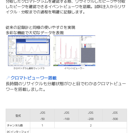
分取したクロマトグラムを確認する際、リサイクルしたピークや分取
したピークを確認できるイベントビューワを搭載。試料注入からリサ
イクル・分取までの過程を明確に記録します。
従来の記録計と同様の使いやすさを実現
多彩な機能で大切なデータを表現
クロマトビューワー搭載
長時間のリサイクルも分離状態がひと目でわかるクロマトビュー
ワーを搭載しました。
JDS
JDS
JDS
JDS
型式
-50
-100
-200
-300
チャンネル数
1
2
PCインターフェイ