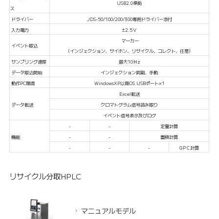
USB2.0準拠
ス
ドライバー
JDS-50/100/200/300専用ドライバー添付
入力電力
±2.5Ｖ
マーカー
イベント取込
（インジェクション、サイホン、リサイクル、コレクト、任意）
サンプリング速度
最大10Ｈz
データ取込開始
インジェクション同期、手動
動作PC環境
WindowsXP以降OS USBポート×1
Excel転送
データ転送
クロマトグラム信号読み取り
イベント信号表示及びログ
-
-
定量計算
機能
-
-
面積計算
-
-
-
GPＣ計算
リサイクル分取HPLC
マニュアルモデル