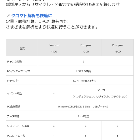
試料注入からリサイクル・分取までの過程を明確に記録します。
クロマト解析も快適に
定量・面積計算、GPC計算も可能
さまざまな解析をより快適に行うことができます。
Purepure
Purepure
Purepure
型式
-100
-200
-300
チャンネル数
2
PCインターフェイス
USB2.0準拠
ドライバー
LC-91××NEXT専用
マーカー
イベント取込
-
（インジェクション、リサイクル、フラクション）
PC動作環境
WindowsXP以降 OS/32bit USBポート×2
データ転送
Excel転送
クロマトデータ収集
○
○
○
PCコントロール
-
○
○