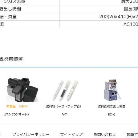
ージガス流量
最大2000
き出し時間
最長9時
法・質量
200(W)×410(H)×25
源
AC100
熱脱着装置
新製品 NEW!!
試料管（一次トラップ管）
試料管焼き出し装置
JTD-750(オート)
PAT
BO-6
E
｜
プライバシーポリシー
｜
サイトマップ
｜
お問い合わせ
｜
閲覧推