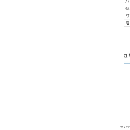
パ
焼
寸
電
加
HOM