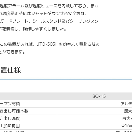
温度アラーム及び温度ヒューズを内蔵しており、
まさ
の温度暴走時にはシャットダウンする安全設計。
ガードプレート、シールスタンド及びクーリングスタ
ドを装備し、
操作しやすくしました。
この装置があれば、JTD-505IIIを効率よく稼動させる
とができます。
装置仕様
BO-15
ーブン材質
アルミ
き出し可能本数
最大
き出し温度
最大4
AT加熱範囲
Φ16×