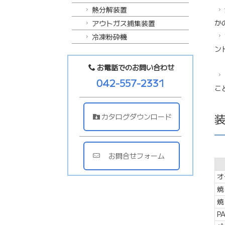
熱分解装置
か
アウトガス捕集装置
冷凍粉砕機
ン
お電話でのお問い合わせ
042-557-2331
こ
カタログダウンロード
お問合せフォーム
オ
焼
焼
P