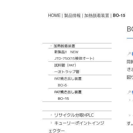
HOME
|
製品情報
|
加熱脱着装置
|
BO-15
B
加熱脱着装置
新製品!! NEW
JTD-750(15検体オート)
同
試料管（PAT）
き
一次トラップ管
図
PAT焼き出し装置
BO-6
PAT焼き出し装置
BO-15
リサイクル分取HPLC
キューリーポイントインジ
す
ェクター