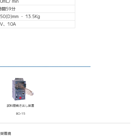
mL/ min
間59分
0(D)mm ・ 13.5Kg
V、10A
試料管焼き出し装置
BO-15
奨環境